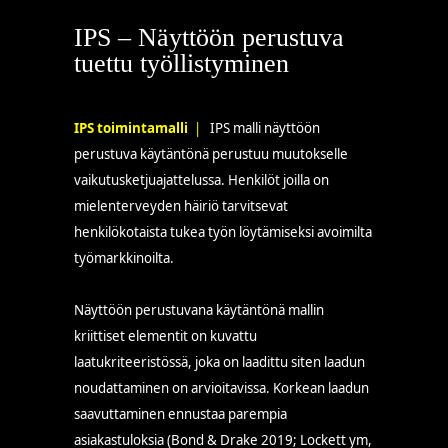
IPS – Näyttöön perustuva
tuettu työllistyminen
|
IPS toimintamalli
|
IPS malli näyttöön
perustuva käytäntönä perustuu muutokselle
vaikutusketjuajattelussa. Henkilöt joilla on
mielenterveyden häiriö tarvitsevat
henkilökotaista tukea työn löytämiseksi avoimilta
työmarkkinoilta.
Näyttöön perustuvana käytäntönä mallin
kriittiset elementit on kuvattu
laatukriteeristössä, joka on laadittu siten laadun
noudattaminen on arvioitavissa. Korkean laadun
saavuttaminen ennustaa parempia
asiakastuloksia (
Bond & Drake 2019; Lockett ym,