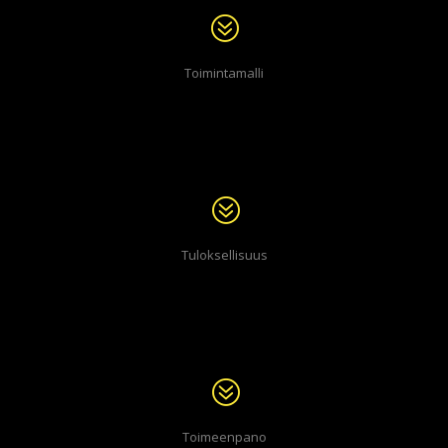
Mitkä ovat IPS-toimintamallin
erityispiirteet?
Toimintamalli
Miksi IPS-mallia kutsutaan näyttöön
perustuvaksi?
Tuloksellisuus
Mitä tiedämme mallin
toimeenpanosta?
Toimeenpano