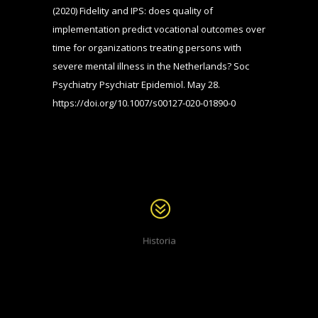
(2020) Fidelity and IPS: does quality of
implementation predict vocational outcomes over
time for organizations treating persons with
severe mental illness in the Netherlands? Soc
Psychiatry Psychiatr Epidemiol. May 28.
https://doi.org/10.1007/s00127-020-01890-0
IPS-mallin historiasta Suomessa ja
maailmalla
Historia