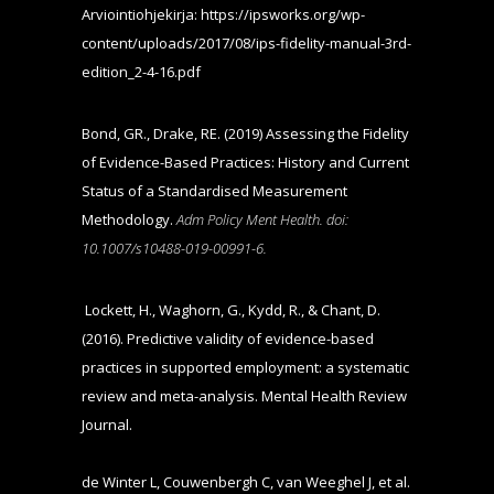
Arviointiohjekirja:
https://ipsworks.org/wp-
content/uploads/2017/08/ips-fidelity-manual-3rd-
edition_2-4-16.pdf
Bond, GR., Drake, RE. (2019) Assessing the Fidelity
of Evidence-Based Practices: History and Current
Status of a Standardised Measurement
Methodology.
Adm Policy Ment Health. doi:
10.1007/s10488-019-00991-6.
Lockett, H., Waghorn, G., Kydd, R., & Chant, D.
(2016). Predictive validity of evidence-based
practices in supported employment: a systematic
review and meta-analysis. Mental Health Review
Journal.
de Winter L, Couwenbergh C, van Weeghel J, et al.