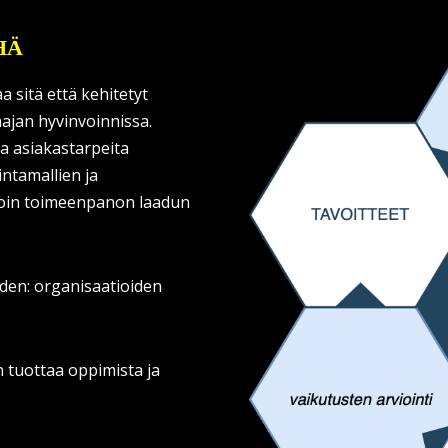
HÄ
 sitä että kehitetyt
aajan hyvinvoinnissa.
a asiakastarpeita
intamallien ja
oin toimeenpanon laadun
den: organisaatioiden
n tuottaa oppimista ja