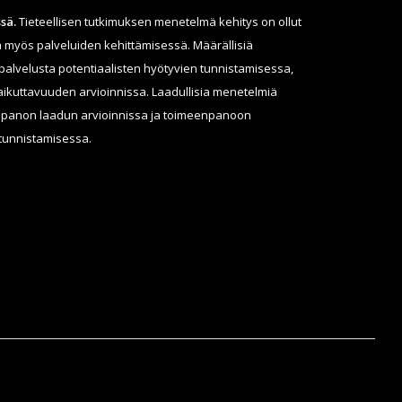
sä.
Tieteellisen tutkimuksen menetelmä kehitys on ollut
 myös palveluiden kehittämisessä. Määrällisiä
lvelusta potentiaalisten hyötyvien tunnistamisessa,
ikuttavuuden arvioinnissa. Laadullisia menetelmiä
panon laadun arvioinnissa ja toimeenpanoon
 tunnistamisessa.