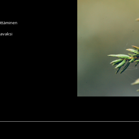
ittäminen
aavaksi