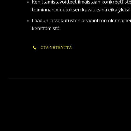
Kehittämistavoitteet ilmaistaan konkreettist
toiminnan muutoksen kuvauksina eikä yleisill
Laadun ja vaikutusten arviointi on olennaine
kehittämistä
OTA YHTEYTTÄ