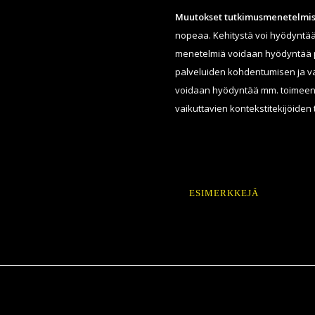
Muutokset tutkimusmenetelmis
nopeaa. Kehitystä voi hyödyntää
menetelmiä voidaan hyödyntää pa
palveluiden kohdentumisen ja va
voidaan hyödyntää mm. toimeen
vaikuttavien kontekstitekijöiden
ESIMERKKEJÄ