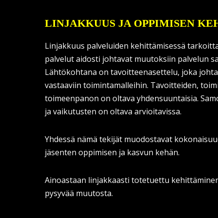
LINJAKKUUS JA OPPIMISEN KE
Linjakkuus palveluiden kehittämisessä tarkoittaa
palvelut aidosti johtavat muutoksiin palvelun s
Lähtökohtana on tavoitteenasettelu, joka johta
vastaaviin toimintamalleihin. Tavoitteiden, toim
toimeenpanon on oltava yhdensuuntaisia. Sam
ja vaikutusten on oltava arvioitavissa.
Yhdessä nämä tekijät muodostavat kokonaisuu
jäsenten oppimisen ja kasvun kehän.
Ainoastaan linjakkaasti totetuettu kehittämine
pysyvää muutosta.