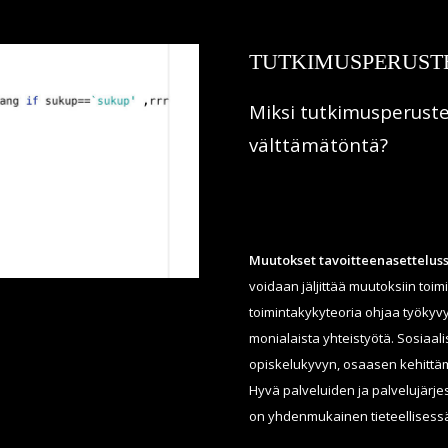
TUTKIMUSPERUST
Miksi tutkimusperust
välttämätöntä?
Muutokset tavoitteenasetteluss
voidaan jäljittää muutoksiin toim
toimintakykyteoria ohjaa työkyv
monialaista yhteistyötä. Sosiaal
opiskelukyvyn, osaasen kehittäm
Hyvä palveluiden ja palvelujärje
on yhdenmukainen tieteellisessä