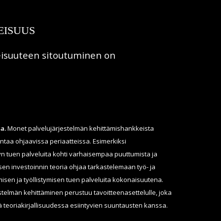
EISUUS
eisuuteen sitoutuminen on
a.
Monet palvelujärjestelmän kehittämishankkeista
intaa ohjaavissa periaatteissa. Esimerkiksi
yn tuen palveluita kohti varhaisempaa puuttumista ja
isen investoinnin teoria ohjaa tarkastelemaan työ- ja
isen ja työllistymisen tuen palveluita kokonaisuutena.
stelmän kehittäminen perustuu tavoitteenasettelulle, joka
 teoriakirjallisuudessa esiintyvien suuntausten kanssa.